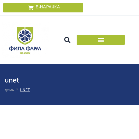
Е-НАРАЧКА
unet
UNET
ДОМА